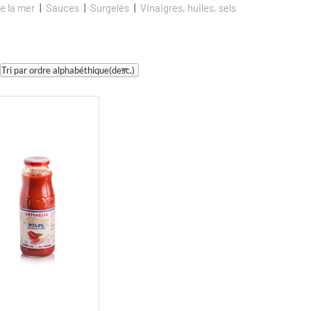
e la mer
Sauces
Surgelés
Vinaigres, huiles, sels
Tri par ordre alphabéthique(desc.)
it
eurs
ions.
ns
nt
ies