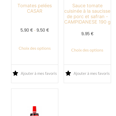
du
du
Tomates pelées
Sauce tomate
produit
produit
CASAR
cuisinée à la saucisse
de porc et safran -
CAMPIDANESE 190 g
5,90
€
9,50
€
–
9,95
€
Choix des options
Choix des options
Ajouter à mes favoris
Ajouter à mes favoris
Ce
produit
a
plusieurs