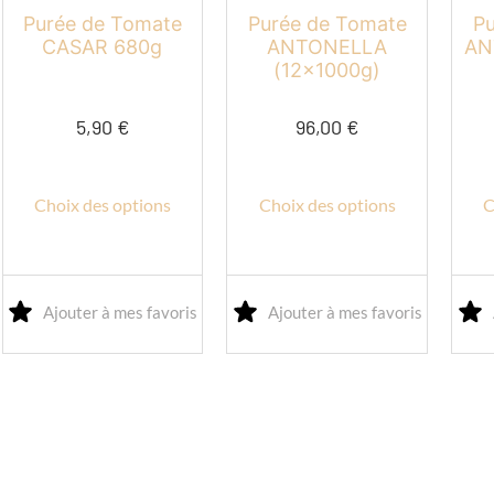
du
du
du
Purée de Tomate
Purée de Tomate
P
produit
produit
produ
CASAR 680g
ANTONELLA
AN
(12x1000g)
5,90
€
96,00
€
Choix des options
Choix des options
C
Ajouter à mes favoris
Ajouter à mes favoris