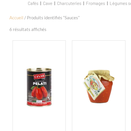
Cafés
Cave
Charcuteries
Fromages
Légumes so
Accueil
/ Produits identifiés “Sauces”
6 résultats affichés
Ce
Ce
produit
produit
a
a
plusieurs
plusieurs
variations.
variations.
Les
Les
options
options
peuvent
peuvent
être
être
choisies
choisies
sur
sur
la
la
page
page