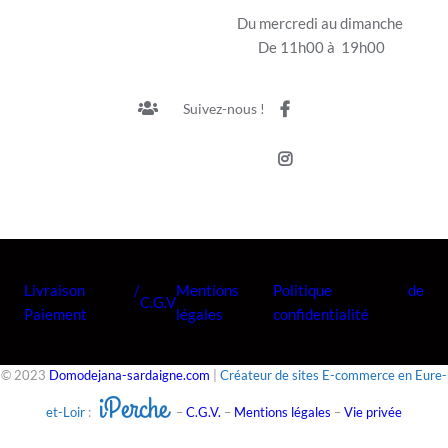
Du mercredi au dimanche
De 11h00 à 19h00
Suivez-nous !
Livraison /
Mentions
Politique de
C.G.V
Paiement
légales
confidentialité
© 2023
Domodejana-sardaigne.com
|
Créateur de sites E-commerce en Eure-
iPerche
et-Loir
:
–
C.G.V.
–
Mentions légales
–
Vie privée