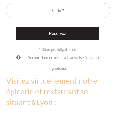
* Champs obligatoires
Aucune donnée ne sera transmise à un autre
organisme.
Visitez virtuellement notre
épicerie et restaurant se
situant à Lyon :