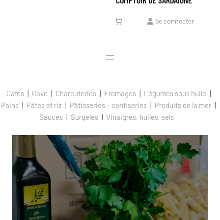
Se connecter
Cafés
Cave
Charcuteries
Fromages
Légumes sous huile
Pains
Pâtes et riz
Pâtisseries – confiseries
Produits de la mer
Sauces
Surgelés
Vinaigres, huiles, sels