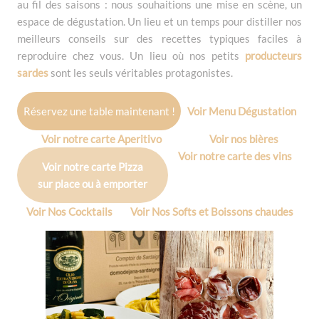
au fil des saisons : nous souhaitions une mise en scène, un
espace de dégustation. Un lieu et un temps pour distiller nos
meilleurs conseils sur des recettes typiques faciles à
reproduire chez vous. Un lieu où nos petits
producteurs
sardes
sont les seuls véritables protagonistes.
Réservez une table maintenant !
Voir Menu Dégustation
Voir notre carte Aperitivo
Voir nos bières
Voir notre carte des vins
Voir notre carte Pizza
sur place ou à emporter
Voir Nos Cocktails
Voir Nos Softs et Boissons chaudes