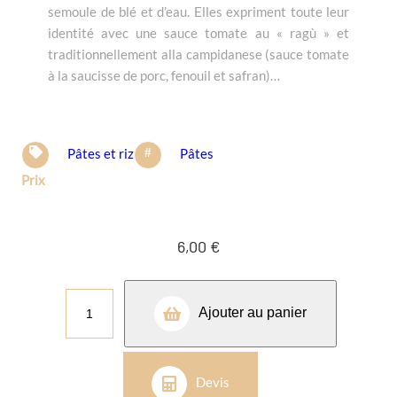
semoule de blé et d’eau. Elles expriment toute leur
identité avec une sauce tomate au « ragù » et
traditionnellement alla campidanese (sauce tomate
à la saucisse de porc, fenouil et safran)…
Pâtes et riz
Pâtes
Prix
6,00
€
q
Ajouter au panier
u
a
n
Devis
t