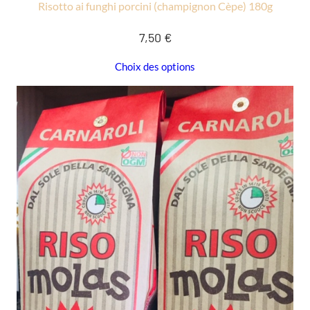
Risotto ai funghi porcini (champignon Cèpe) 180g
7,50
€
Choix des options