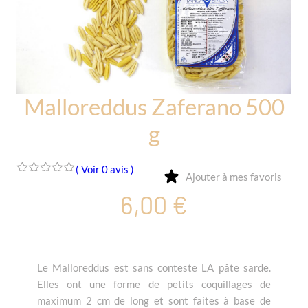
Malloreddus Zaferano 500
g
( Voir 0 avis )
Ajouter à mes favoris
0
6,00
€
o
u
t
o
f
5
Le Malloreddus est sans conteste LA pâte sarde.
Elles ont une forme de petits coquillages de
maximum 2 cm de long et sont faites à base de