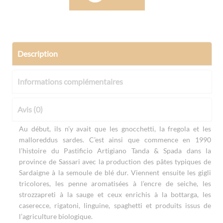
i
t
é
d
e
Description
M
a
Informations complémentaires
l
l
Avis (0)
o
r
Au début, ils n’y avait que les gnocchetti, la fregola et les
e
malloreddus sardes. C’est ainsi que commence en 1990
d
l’histoire du Pastificio Artigiano Tanda & Spada dans la
d
province de Sassari avec la production des pâtes typiques de
u
Sardaigne à la semoule de blé dur. Viennent ensuite les gigli
tricolores, les penne aromatisées à l’encre de seiche, les
s
strozzapreti à la sauge et ceux enrichis à la bottarga, les
Z
caserecce, rigatoni, linguine, spaghetti et produits issus de
a
l’agriculture biologique.
f